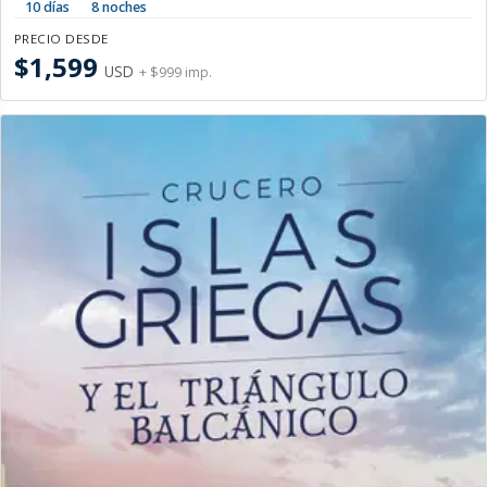
10 días
8 noches
PRECIO DESDE
$1,599
USD
+ $999 imp.