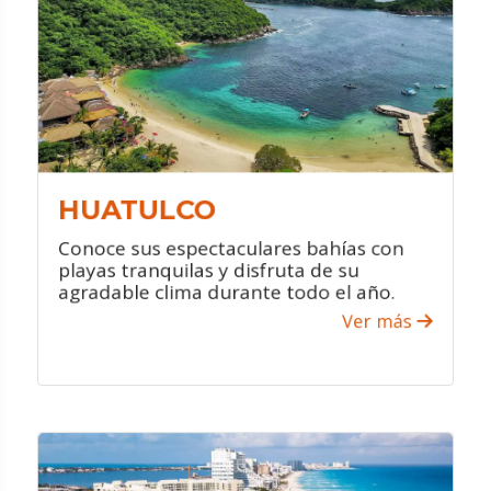
Disfrutar de increíbles paseos en
barco.
Practicar senderismo en la jungla.
Conectarte con la naturaleza al visitar
sus parques ecológicos.
HUATULCO
Conoce sus espectaculares bahías con
playas tranquilas y disfruta de su
agradable clima durante todo el año.
Ver más
VER PROMOCIONES
¿QUÉ HACER?