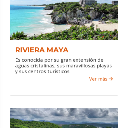
arqueológicos.
Ven a sus parques naturales y
tématicos que son únicos en el
mundo.
Maravíllate con sus increíbles cenotes.
RIVIERA MAYA
Es conocida por su gran extensión de
aguas cristalinas, sus maravillosas playas
y sus centros turísticos.
Ver más
VER PROMOCIONES
¿QUÉ HACER?