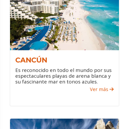
Disfruta de sus increíbles y diversas
playas.
Conoce sus zonas arqueológicas.
Visita sus increíbles centros
comerciales.
Atrévete a participar en sus diversos
deportes acuáticos.
CANCÚN
Es reconocido en todo el mundo por sus
espectaculares playas de arena blanca y
su fascinante mar en tonos azules.
Ver más
VER PROMOCIONES