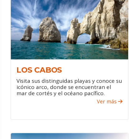
¿QUÉ HACER?
Visita el Arco en Cabo San Lucas que es
una de las formaciones naturales más
emblemáticas de la región.
Aventúrate en el desierto, diviértete
entre dos mares, llénate de adrenalina
desde las alturas y emociónate con la
vida marina con actividades que
permitan el avistamiento con ballenas.
LOS CABOS
Visita sus distinguidas playas y conoce su
icónico arco, donde se encuentran el
mar de cortés y el océano pacífico.
Ver más
VER PROMOCIONES