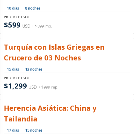
10 días
8 noches
PRECIO DESDE
$599
USD
+ $899 imp.
Turquía con Islas Griegas en
Crucero de 03 Noches
15 días
13 noches
PRECIO DESDE
$1,299
USD
+ $999 imp.
Herencia Asiática: China y
Tailandia
17 días
15 noches