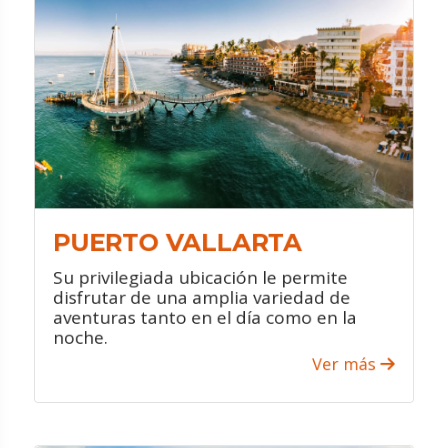
¿QUÉ HACER?
Maravíllate con sus espectaculares
playas y practica las distintas
actividades acuáticas que se realizan
en la ciudad.
Disfruta de festivales dedicados a
exaltar las tradiciones culinarias de
México.
Al caer el sol, visita las decenas de
bares, cafés y clubes nocturnos que se
PUERTO VALLARTA
despliegan por toda la ciudad.
Su privilegiada ubicación le permite
disfrutar de una amplia variedad de
aventuras tanto en el día como en la
noche.
VER PROMOCIONES
Ver más