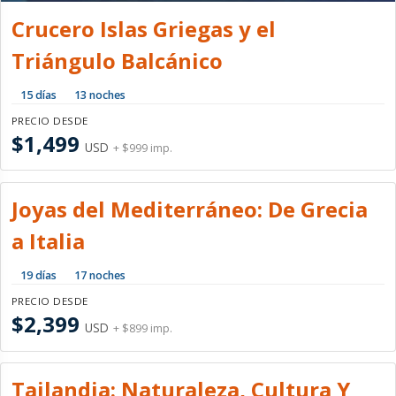
Crucero Islas Griegas y el
Triángulo Balcánico
15 días
13 noches
PRECIO DESDE
$1,499
USD
+ $999 imp.
Joyas del Mediterráneo: De Grecia
a Italia
19 días
17 noches
PRECIO DESDE
$2,399
USD
+ $899 imp.
Tailandia: Naturaleza, Cultura Y