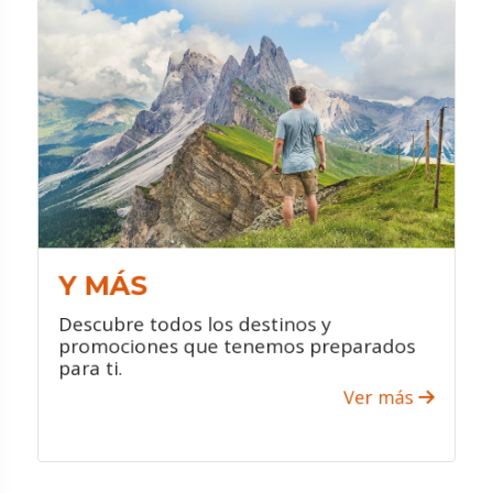
¡ATRÉVETE!
Le ofrecemos los mejores hoteles al
mejor precio para que su estadía sea
única.
Aprovecha las increíbles ofertas y
promociones que le ofrecemos
durante todo el año.
Contamos con personal altamente
capacitado para brindarle el mejor
servicio y ayudarle a elegir el viaje a su
Y MÁS
medida.
Descubre todos los destinos y
promociones que tenemos preparados
para ti.
Ver más
VER PROMOCIONES