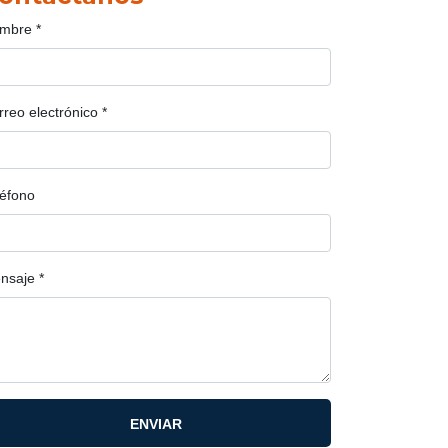
mbre
*
rreo electrónico
*
léfono
nsaje
*